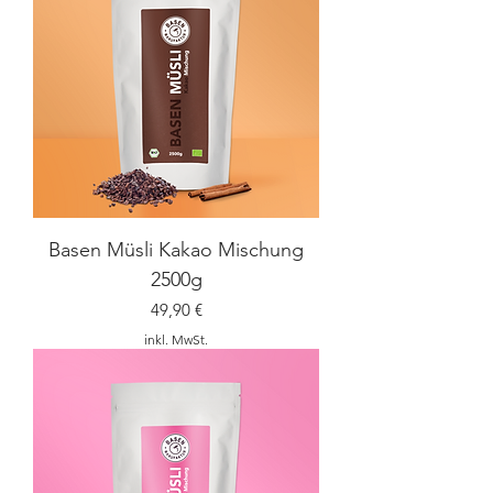
Basen Müsli Kakao Mischung
2500g
Preis
49,90 €
inkl. MwSt.