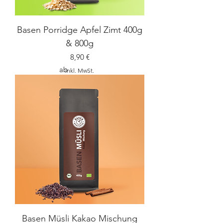
Basen Porridge Apfel Zimt 400g
& 800g
Preis
8,90 €
ab
inkl. MwSt.
Basen Müsli Kakao Mischung