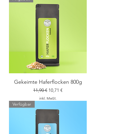
ab
Gekeimte Haferflocken 800g
Standardpreis
Sale-Preis
11,90 €
10,71 €
inkl. MwSt.
Verfügbar