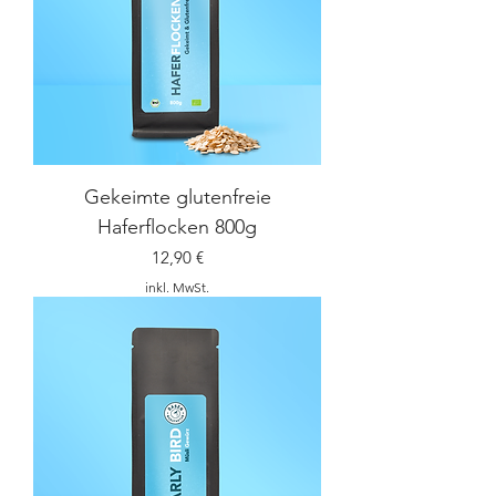
Gekeimte glutenfreie
Haferflocken 800g
Preis
12,90 €
inkl. MwSt.