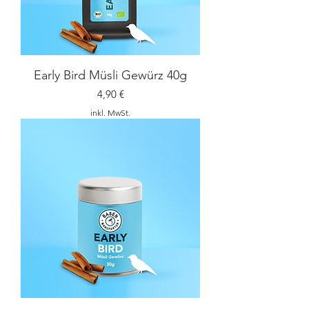
Early Bird Müsli Gewürz 40g
Preis
4,90 €
inkl. MwSt.