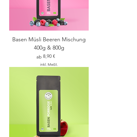
Basen Müsli Beeren Mischung
400g & 800g
Preis
8,90 €
ab
inkl. MwSt.