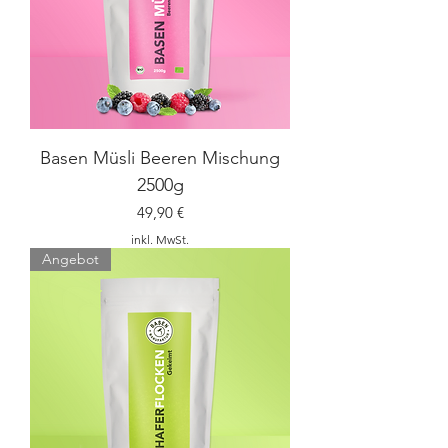
Basen Müsli Beeren Mischung
2500g
Preis
49,90 €
inkl. MwSt.
Angebot