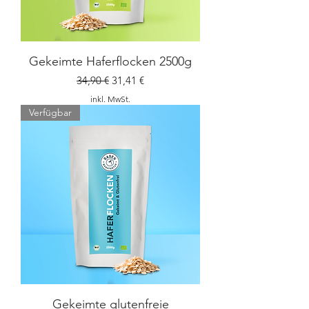
Gekeimte Haferflocken 2500g
Standardpreis
Sale-Preis
34,90 €
31,41 €
inkl. MwSt.
Verfügbar
Gekeimte glutenfreie