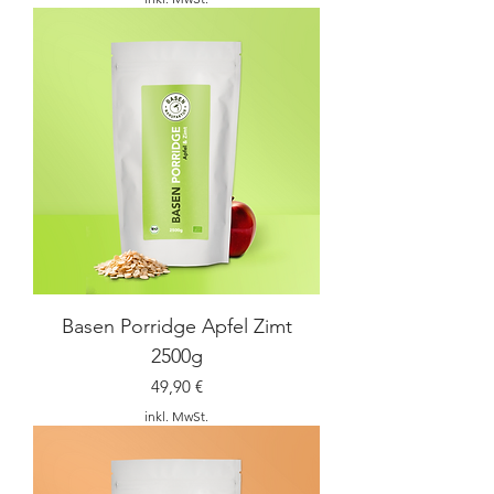
Basen Porridge Apfel Zimt
2500g
Preis
49,90 €
inkl. MwSt.