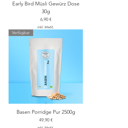
Early Bird Müsli Gewürz Dose
30g
Preis
6,90 €
inkl. MwSt.
Verfügbar
Basen Porridge Pur 2500g
Preis
49,90 €
inkl. MwSt.